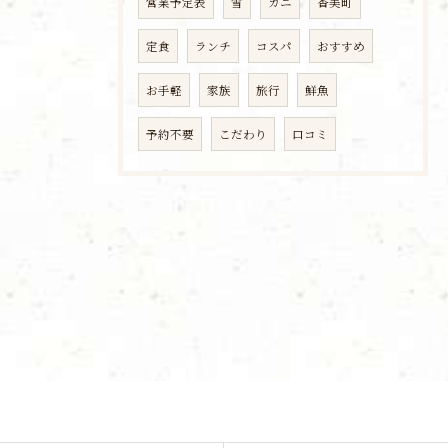
営業予定表
雪
カニ
香美町
定食
ランチ
コスパ
おすすめ
お手軽
家族
旅行
鮮魚
予約不要
こだわり
口コミ